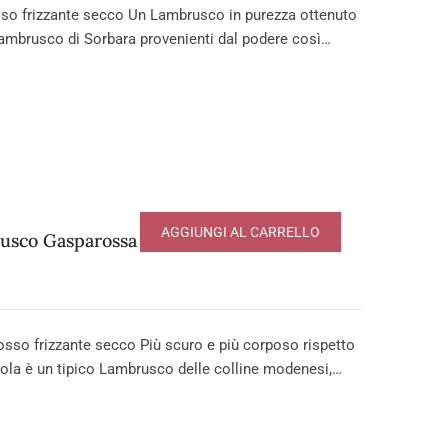
o frizzante secco Un Lambrusco in purezza ottenuto
ambrusco di Sorbara provenienti dal podere così…
AGGIUNGI AL CARRELLO
usco Gasparossa DOP
 frizzante secco Più scuro e più corposo rispetto
tola è un tipico Lambrusco delle colline modenesi,…