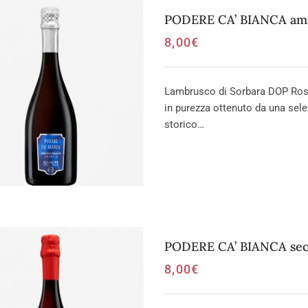
PODERE CA’ BIANCA amab
8,00
€
Lambrusco di Sorbara DOP Ross
in purezza ottenuto da una sel
storico…
PODERE CA’ BIANCA secc
8,00
€