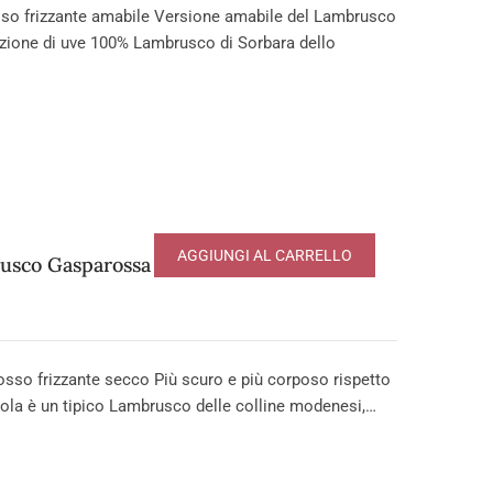
o frizzante amabile Versione amabile del Lambrusco
ezione di uve 100% Lambrusco di Sorbara dello
AGGIUNGI AL CARRELLO
usco Gasparossa DOP
 frizzante secco Più scuro e più corposo rispetto
tola è un tipico Lambrusco delle colline modenesi,…