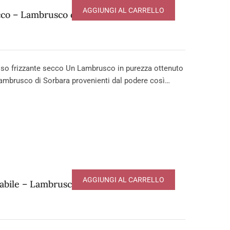
AGGIUNGI AL CARRELLO
o – Lambrusco di Sorbara DOP
o frizzante secco Un Lambrusco in purezza ottenuto
ambrusco di Sorbara provenienti dal podere così…
AGGIUNGI AL CARRELLO
ile – Lambrusco di Sorbara DOP