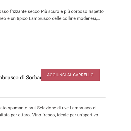
 frizzante secco Più scuro e più corposo rispetto
meo è un tipico Lambrusco delle colline modenesi,…
AGGIUNGI AL CARRELLO
brusco di Sorbara DOP
to spumante brut Selezione di uve Lambrusco di
tata per ettaro. Vino fresco, ideale per un’apertivo