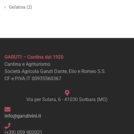
Gelatina
(2)
GARUTI – Cantina dal 1920
Cantina e Agriturismo
Società Agricola Garuti Dante, Elio e Romeo S.S.
CF e P.IVA IT 00935560367
Via per Solara, 6 - 41030 Sorbara (MO)
info@garutivini.it
(+39) 059 902021