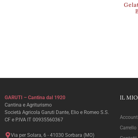
Gela
IL MI
GARUTI – Cantina dal 1920
Cantina e Agriturismo
Società Agricola Garuti Dante, Elio e Romeo S.S.
Account
CF e P.IVA IT 00935560367
Carrello
Via per Solara, 6 - 41030 Sorbara (MO)