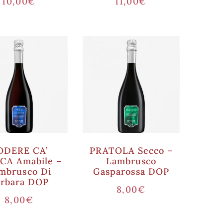
10,00
€
11,00
€
ODERE CA’
PRATOLA Secco –
CA Amabile –
Lambrusco
mbrusco Di
Gasparossa DOP
orbara DOP
8,00
€
8,00
€