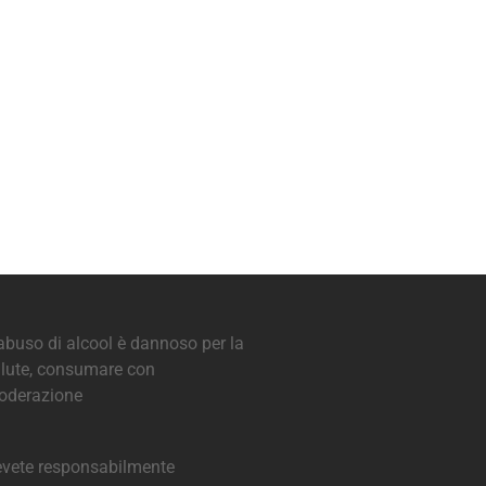
abuso di alcool è dannoso per la
lute, consumare con
oderazione
vete responsabilmente