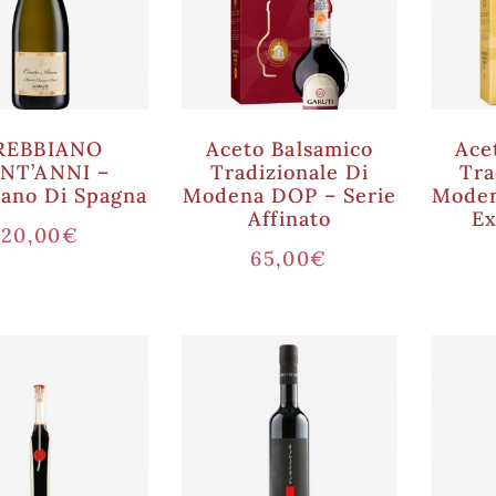
REBBIANO
Aceto Balsamico
Ace
NT’ANNI –
Tradizionale Di
Tra
iano Di Spagna
Modena DOP – Serie
Moden
Affinato
Ex
20,00
€
65,00
€