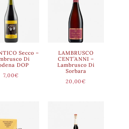
TICO Secco –
LAMBRUSCO
mbrusco Di
CENT’ANNI –
odena DOP
Lambrusco Di
Sorbara
7,00
€
20,00
€