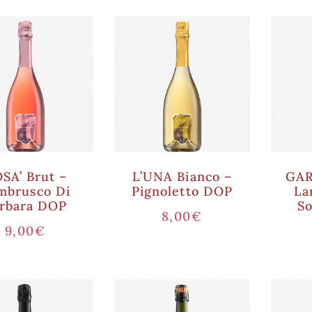
SA’ Brut –
L’UNA Bianco –
GAR
mbrusco Di
Pignoletto DOP
La
rbara DOP
S
8,00
€
9,00
€