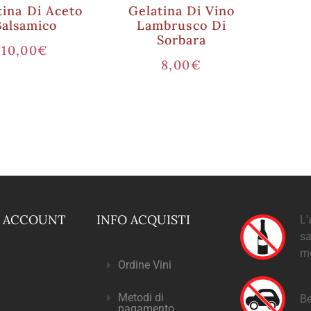
tina Di Aceto
Gelatina Di Vino
Balsamico
Lambrusco Di
Sorbara
10,00
€
8,00
€
O ACCOUNT
INFO ACQUISTI
L'
sa
m
Ordine Vini
Metodi di
Be
pagamento