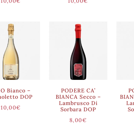
10,00
€
10,00
€
IO Bianco –
PODERE CA’
P
noletto DOP
BIANCA Secco –
BIAN
Lambrusco Di
La
10,00
€
Sorbara DOP
S
8,00
€