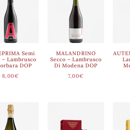
EPRIMA Semi
MALANDRINO
AUTEN
 – Lambrusco
Secco – Lambrusco
La
Sorbara DOP
Di Modena DOP
M
8,00
€
7,00
€