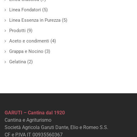
Linea Fondatori
(5)
Linea Essenza in Purezza
(5)
Prodotti
(9)
Aceto e condimenti
(4)
Grappa e Nocino
(3)
Gelatina
(2)
GARUTI – Cantina dal 1920
Cantina e Agriturismo
Società Agricola Garuti Dante, Elio e Romeo S.S.
CF e P.IVA IT 00935560367