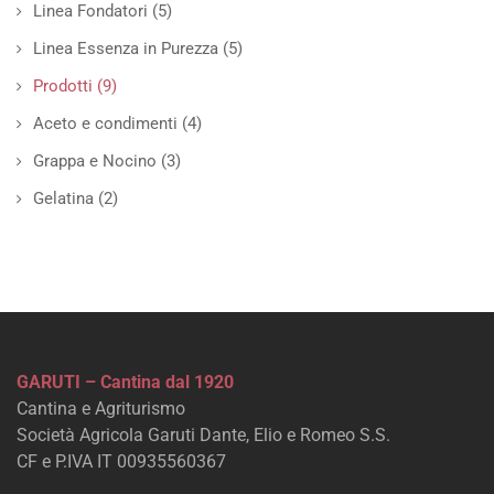
Linea Fondatori
(5)
Linea Essenza in Purezza
(5)
Prodotti
(9)
Aceto e condimenti
(4)
Grappa e Nocino
(3)
Gelatina
(2)
GARUTI – Cantina dal 1920
Cantina e Agriturismo
Società Agricola Garuti Dante, Elio e Romeo S.S.
CF e P.IVA IT 00935560367