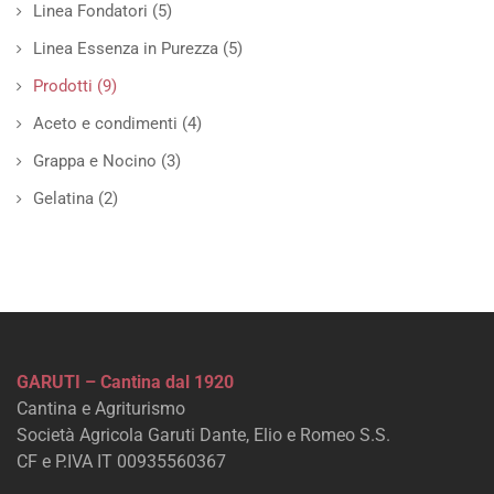
Linea Fondatori
(5)
Linea Essenza in Purezza
(5)
Prodotti
(9)
Aceto e condimenti
(4)
Grappa e Nocino
(3)
Gelatina
(2)
GARUTI – Cantina dal 1920
Cantina e Agriturismo
Società Agricola Garuti Dante, Elio e Romeo S.S.
CF e P.IVA IT 00935560367