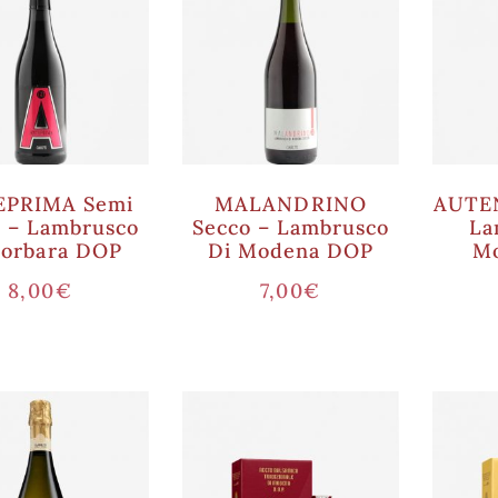
EPRIMA Semi
MALANDRINO
AUTEN
 – Lambrusco
Secco – Lambrusco
La
Sorbara DOP
Di Modena DOP
M
8,00
€
7,00
€