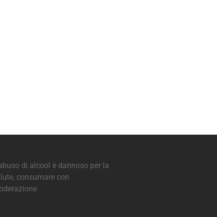
abuso di alcool è dannoso per la
lute, consumare con
oderazione