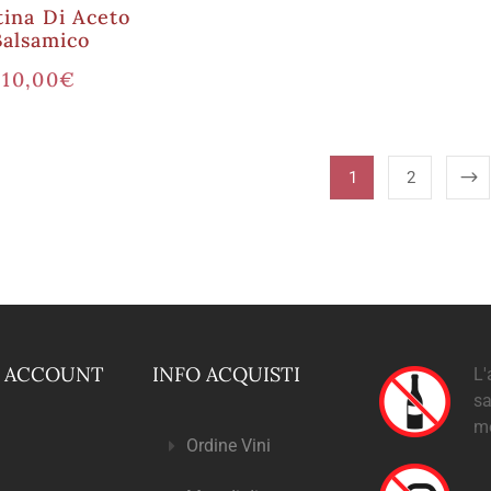
tina Di Aceto
Balsamico
10,00
€
1
2
O ACCOUNT
INFO ACQUISTI
L'
sa
m
Ordine Vini