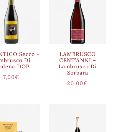
TICO Secco –
LAMBRUSCO
mbrusco Di
CENT’ANNI –
odena DOP
Lambrusco Di
Sorbara
7,00
€
20,00
€