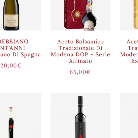
REBBIANO
Aceto Balsamico
Ace
NT’ANNI –
Tradizionale Di
Tra
iano Di Spagna
Modena DOP – Serie
Moden
Affinato
Ex
20,00
€
65,00
€