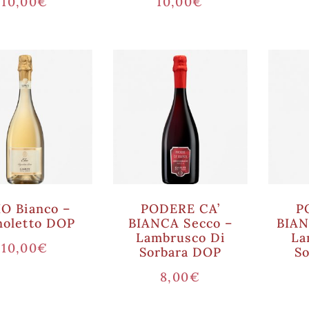
10,00
€
10,00
€
IO Bianco –
PODERE CA’
P
noletto DOP
BIANCA Secco –
BIAN
Lambrusco Di
La
10,00
€
Sorbara DOP
S
8,00
€