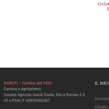
Gela
IL MI
GARUTI – Cantina dal 1920
Cantina e Agriturismo
Società Agricola Garuti Dante, Elio e Romeo S.S.
Account
CF e P.IVA IT 00935560367
Carrello