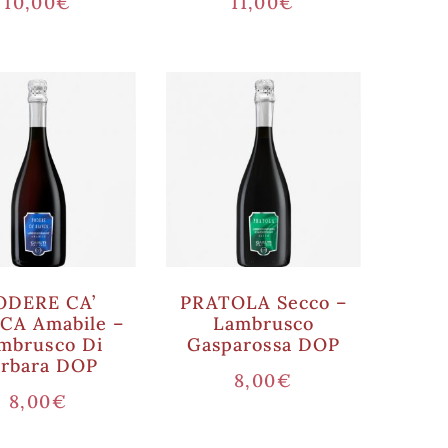
10,00
€
11,00
€
ODERE CA’
PRATOLA Secco –
CA Amabile –
Lambrusco
mbrusco Di
Gasparossa DOP
orbara DOP
8,00
€
8,00
€