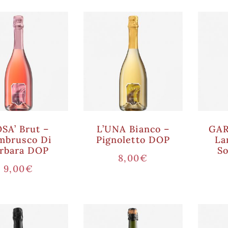
SA’ Brut –
L’UNA Bianco –
GAR
mbrusco Di
Pignoletto DOP
La
rbara DOP
S
8,00
€
9,00
€