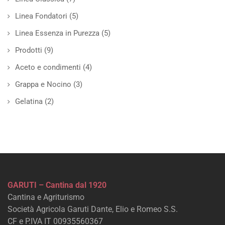
Linea Fondatori
(5)
Linea Essenza in Purezza
(5)
Prodotti
(9)
Aceto e condimenti
(4)
Grappa e Nocino
(3)
Gelatina
(2)
GARUTI – Cantina dal 1920
Cantina e Agriturismo
Società Agricola Garuti Dante, Elio e Romeo S.S.
CF e P.IVA IT 00935560367