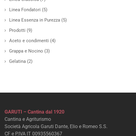
Linea Fondatori
(5)
Linea Essenza in Purezza
(5)
Prodotti
(9)
Aceto e condimenti
(4)
Grappa e Nocino
(3)
Gelatina
(2)
GARUTI – Cantina dal 1920
Cantina e Agriturismo
Società Agricola Garuti Dante, Elio e Romeo S.S.
CF e P.IVA IT 00935560367