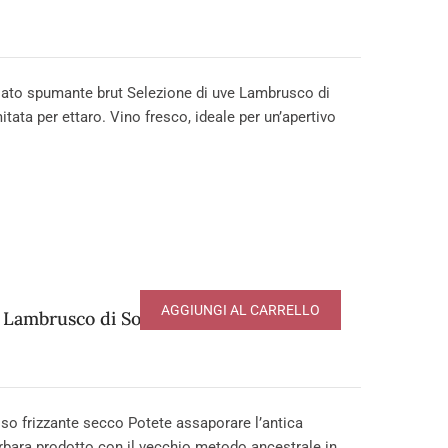
to spumante brut Selezione di uve Lambrusco di
tata per ettaro. Vino fresco, ideale per un’apertivo
AGGIUNGI AL CARRELLO
Lambrusco di Sorbara DOP
o frizzante secco Potete assaporare l’antica
rbara prodotto con il vecchio metodo ancestrale in