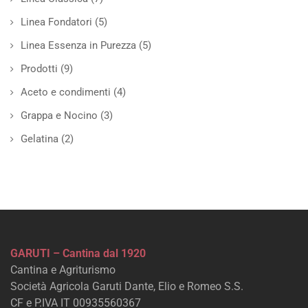
Linea Fondatori
(5)
Linea Essenza in Purezza
(5)
Prodotti
(9)
Aceto e condimenti
(4)
Grappa e Nocino
(3)
Gelatina
(2)
GARUTI – Cantina dal 1920
Cantina e Agriturismo
Società Agricola Garuti Dante, Elio e Romeo S.S.
CF e P.IVA IT 00935560367