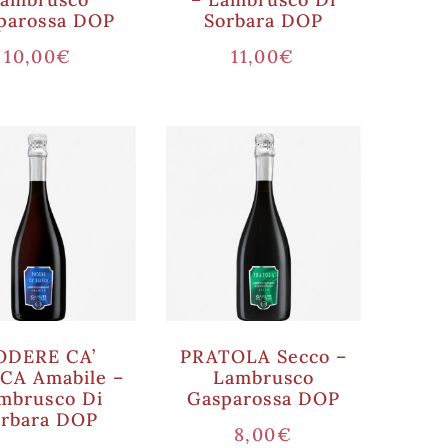
parossa DOP
Sorbara DOP
10,00
€
11,00
€
ODERE CA’
PRATOLA Secco –
CA Amabile –
Lambrusco
mbrusco Di
Gasparossa DOP
orbara DOP
8,00
€