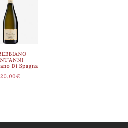
REBBIANO
NT’ANNI –
iano Di Spagna
20,00
€