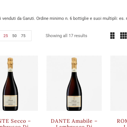
ini venduti da Garuti. Ordine minimo n. 6 bottiglie e suoi multipli: es. n
Showing all 17 results
25
50
75
TE Secco –
DANTE Amabile –
ROM
mbrusco Di
Lambrusco Di
L