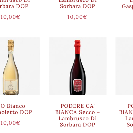
rbara DOP
Sorbara DOP
Gas
10,00
€
10,00
€
IO Bianco –
PODERE CA’
P
noletto DOP
BIANCA Secco –
BIAN
Lambrusco Di
La
10,00
€
Sorbara DOP
S