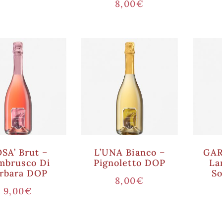
8,00
€
SA’ Brut –
L’UNA Bianco –
GAR
mbrusco Di
Pignoletto DOP
La
rbara DOP
S
8,00
€
9,00
€