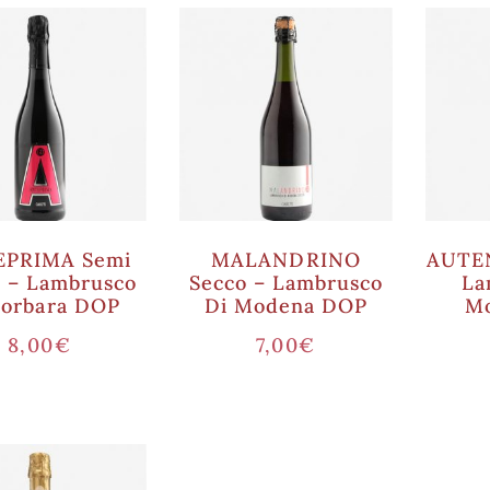
EPRIMA Semi
MALANDRINO
AUTEN
 – Lambrusco
Secco – Lambrusco
La
Sorbara DOP
Di Modena DOP
M
8,00
€
7,00
€