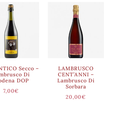
TICO Secco –
LAMBRUSCO
mbrusco Di
CENT’ANNI –
odena DOP
Lambrusco Di
Sorbara
7,00
€
20,00
€