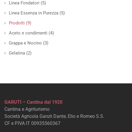
Linea Fondatori
(5)
Linea Essenza in Purezza
(5)
Prodotti
(9)
Aceto e condimenti
(4)
Grappa e Nocino
(3)
Gelatina
(2)
GARUTI – Cantina dal 1920
Cantina e Agriturismo
Società Agricola Garuti Dante, Elio e Romeo S.S.
CF e P.IVA IT 00935560367