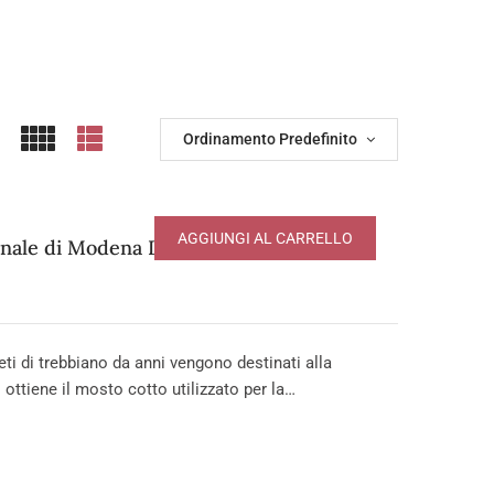
Ordinamento Predefinito
AGGIUNGI AL CARRELLO
onale di Modena DOP – serie Affinato
i di trebbiano da anni vengono destinati alla
 ottiene il mosto cotto utilizzato per la…