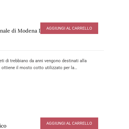
AGGIUNGI AL CARRELLO
onale di Modena DOP – serie Affinato
i di trebbiano da anni vengono destinati alla
 ottiene il mosto cotto utilizzato per la…
AGGIUNGI AL CARRELLO
ico