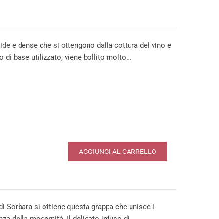
e e dense che si ottengono dalla cottura del vino e
o di base utilizzato, viene bollito molto…
AGGIUNGI AL CARRELLO
i Sorbara si ottiene questa grappa che unisce i
nza della modernità. Il delicato infuso di…