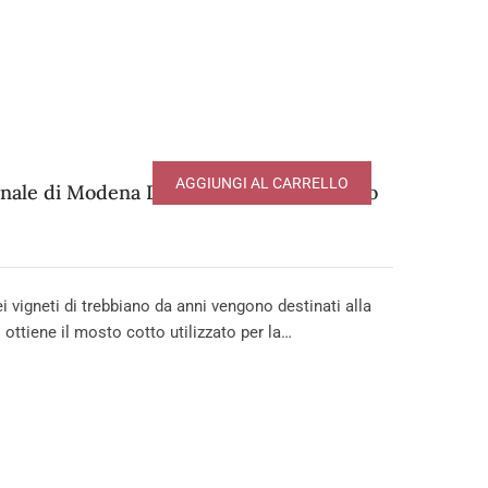
AGGIUNGI AL CARRELLO
onale di Modena DOP – serie Extravecchio
igneti di trebbiano da anni vengono destinati alla
 ottiene il mosto cotto utilizzato per la…