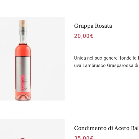
Grappa Rosata
20,00
€
Unica nel suo genere, fonde la f
uva Lambrusco Grasparossa di C
Condimento di Aceto Ba
35,00
€