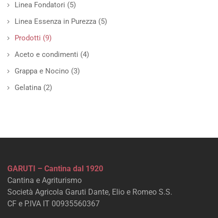
Linea Fondatori
(5)
Linea Essenza in Purezza
(5)
Prodotti
(9)
Aceto e condimenti
(4)
Grappa e Nocino
(3)
Gelatina
(2)
GARUTI – Cantina dal 1920
Cantina e Agriturismo
Società Agricola Garuti Dante, Elio e Romeo S.S.
CF e P.IVA IT 00935560367