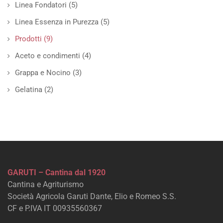
Linea Fondatori
(5)
Linea Essenza in Purezza
(5)
Prodotti
(9)
Aceto e condimenti
(4)
Grappa e Nocino
(3)
Gelatina
(2)
GARUTI – Cantina dal 1920
Cantina e Agriturismo
Società Agricola Garuti Dante, Elio e Romeo S.S.
CF e P.IVA IT 00935560367