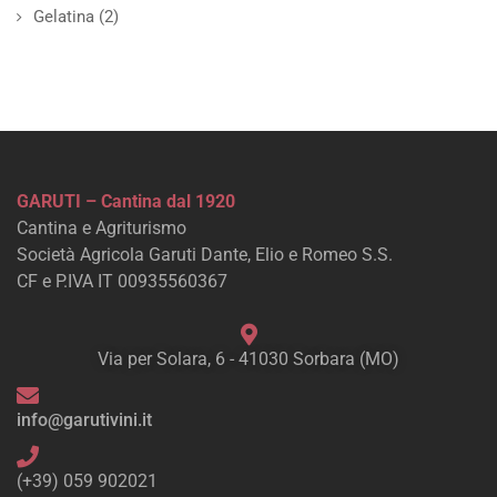
Gelatina
(2)
GARUTI – Cantina dal 1920
Cantina e Agriturismo
Società Agricola Garuti Dante, Elio e Romeo S.S.
CF e P.IVA IT 00935560367
Via per Solara, 6 - 41030 Sorbara (MO)
info@garutivini.it
(+39) 059 902021