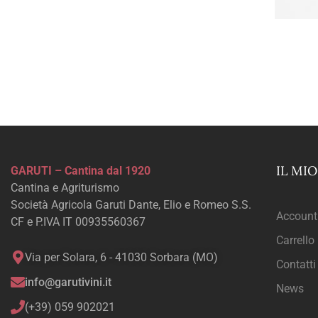
IL MI
GARUTI – Cantina dal 1920
Cantina e Agriturismo
Società Agricola Garuti Dante, Elio e Romeo S.S.
Account
CF e P.IVA IT 00935560367
Carrello
Via per Solara, 6 - 41030 Sorbara (MO)
Contatti
info@garutivini.it
News
(+39) 059 902021