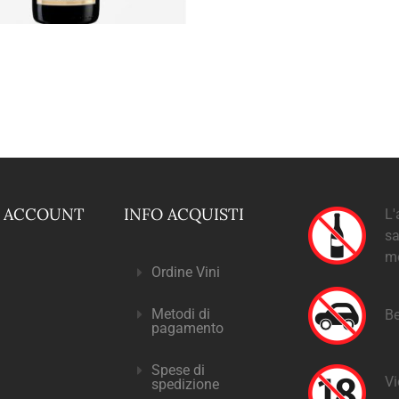
O ACCOUNT
INFO ACQUISTI
L'
sa
m
Ordine Vini
Metodi di
Be
pagamento
Spese di
Vi
spedizione