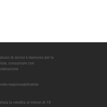
abuso di alcool è dannoso per la
lute, consumare con
oderazione
vete responsabilmente
etata la vendita ai minori di 18