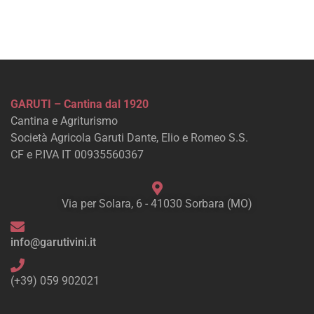
GARUTI – Cantina dal 1920
Cantina e Agriturismo
Società Agricola Garuti Dante, Elio e Romeo S.S.
CF e P.IVA IT 00935560367
Via per Solara, 6 - 41030 Sorbara (MO)
info@garutivini.it
(+39) 059 902021