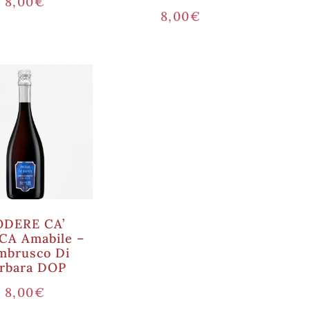
8,00
€
8,00
€
ODERE CA’
CA Amabile –
mbrusco Di
rbara DOP
8,00
€