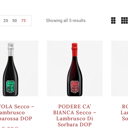
Showing all 5 results
25
50
75
OLA Secco –
PODERE CA’
RO
ambrusco
BIANCA Secco –
La
parossa DOP
Lambrusco Di
S
Sorbara DOP