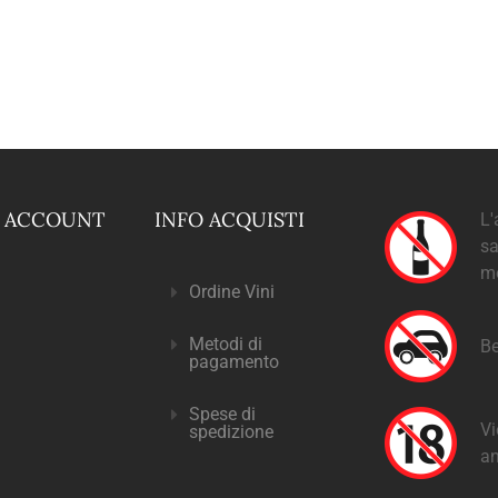
O ACCOUNT
INFO ACQUISTI
L'
sa
m
Ordine Vini
Metodi di
Be
pagamento
Spese di
Vi
spedizione
an