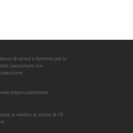
abuso di alcool è dannoso per la
lute, consumare con
oderazione
vete responsabilmente
etata la vendita ai minori di 18
ni