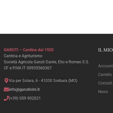
IL MI
GARUTI – Cantina dal 1920
Cantina e Agriturismo
Società Agricola Garuti Dante, Elio e Romeo S.S.
Account
CF e P.IVA IT 00935560367
Carrello
Via per Solara, 6 - 41030 Sorbara (MO)
Contatti
info@garutivini.it
News
(+39) 059 902021