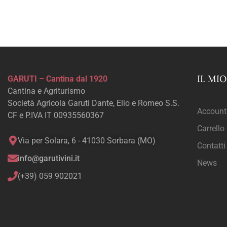
IL MI
GARUTI – Cantina dal 1920
Cantina e Agriturismo
Società Agricola Garuti Dante, Elio e Romeo S.S.
Account
CF e P.IVA IT 00935560367
Carrello
Via per Solara, 6 - 41030 Sorbara (MO)
Contatti
info@garutivini.it
News
(+39) 059 902021