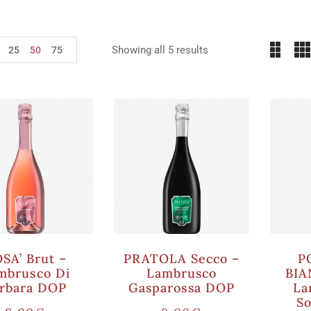
Showing all 5 results
25
50
75
SA’ Brut –
PRATOLA Secco –
P
mbrusco Di
Lambrusco
BIA
rbara DOP
Gasparossa DOP
La
S