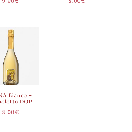
9,00
€
8,00
€
NA Bianco –
noletto DOP
8,00
€