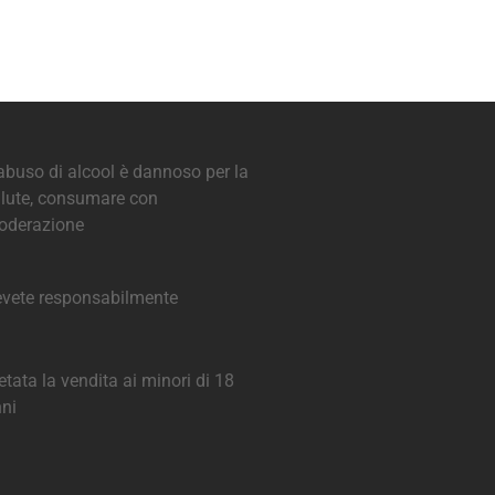
abuso di alcool è dannoso per la
lute, consumare con
oderazione
vete responsabilmente
etata la vendita ai minori di 18
ni