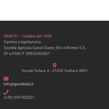
GARUTI – Cantina dal 1920
Cantina e Agriturismo
Società Agricola Garuti Dante, Elio e Romeo S.S.
CF e P.IVA IT 00935560367
Via per Solara, 6 - 41030 Sorbara (MO)
info@garutivini.it
(+39) 059 902021