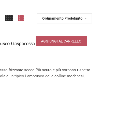
Ordinamento Predefinito
AGGIUNGI AL CARRELLO
usco Gasparossa DOP
 frizzante secco Più scuro e più corposo rispetto
tola è un tipico Lambrusco delle colline modenesi,…