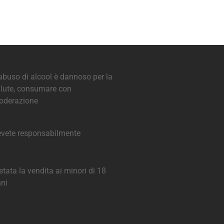
abuso di alcool è dannoso per la
lute, consumare con
oderazione
vete responsabilmente
etata la vendita ai minori di 18
ni