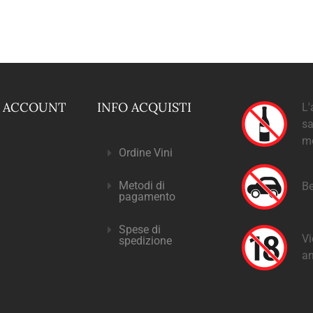
O ACCOUNT
INFO ACQUISTI
L'
sa
m
Ordine Vini
Metodi di
Be
pagamento
Spese di
Vi
spedizione
an