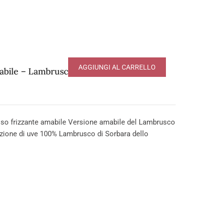
AGGIUNGI AL CARRELLO
ile – Lambrusco di Sorbara DOP
o frizzante amabile Versione amabile del Lambrusco
ezione di uve 100% Lambrusco di Sorbara dello