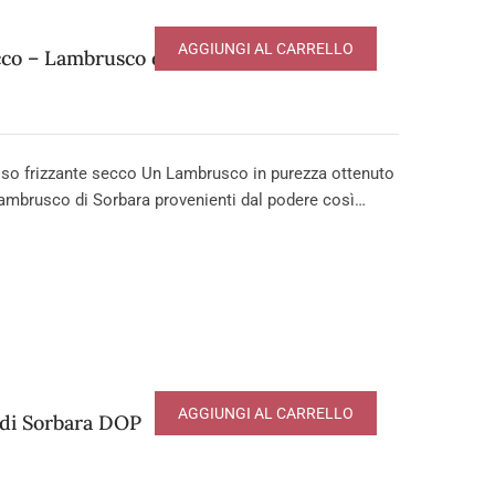
AGGIUNGI AL CARRELLO
o – Lambrusco di Sorbara DOP
o frizzante secco Un Lambrusco in purezza ottenuto
ambrusco di Sorbara provenienti dal podere così…
AGGIUNGI AL CARRELLO
 di Sorbara DOP