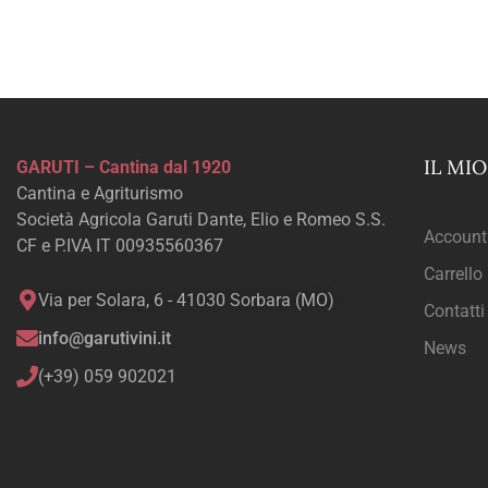
IL MI
GARUTI – Cantina dal 1920
Cantina e Agriturismo
Società Agricola Garuti Dante, Elio e Romeo S.S.
Account
CF e P.IVA IT 00935560367
Carrello
Via per Solara, 6 - 41030 Sorbara (MO)
Contatti
info@garutivini.it
News
(+39) 059 902021