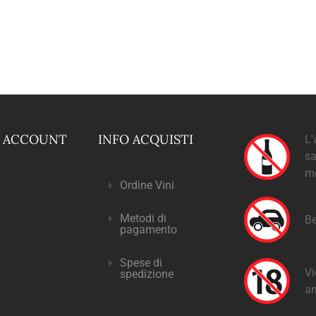
O ACCOUNT
INFO ACQUISTI
L'
sa
m
Ordine Vini
Metodi di
Be
pagamento
Spese di
Vi
spedizione
an