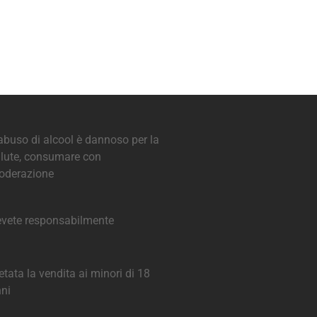
abuso di alcool è dannoso per la
lute, consumare con
oderazione
vete responsabilmente
etata la vendita ai minori di 18
ni