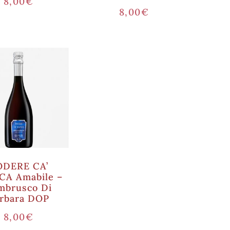
8,00
€
8,00
€
ODERE CA’
CA Amabile –
mbrusco Di
rbara DOP
8,00
€