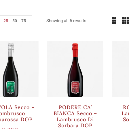
Showing all 5 results
25
50
75
OLA Secco –
PODERE CA’
RO
ambrusco
BIANCA Secco –
La
parossa DOP
Lambrusco Di
S
Sorbara DOP