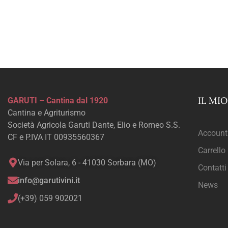
IL MI
GARUTI – Cantina dal 1920
Cantina e Agriturismo
Società Agricola Garuti Dante, Elio e Romeo S.S.
Account
CF e P.IVA IT 00935560367
Carrello
Via per Solara, 6 - 41030 Sorbara (MO)
Contatti
info@garutivini.it
News
(+39) 059 902021