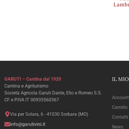
Lamb
IL MI
GARUTI – Cantina dal 1920
Cantina e Agriturismo
Società Agricola Garuti Dante, Elio e Romeo S.S.
Account
CF e P.IVA IT 00935560367
Carrello
Via per Solara, 6 - 41030 Sorbara (MO)
Contatti
info@garutivini.it
News