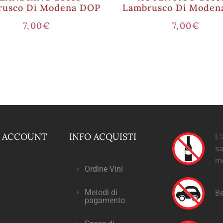
rusco Di Modena DOP
Lambrusco Di Moden
7,00
€
7,00
€
O ACCOUNT
INFO ACQUISTI
L'
sa
m
Ordine Vini
Metodi di
Be
pagamento