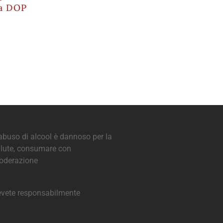
a DOP
abuso di alcool è dannoso per la
lute, consumare con
oderazione
vete responsabilmente