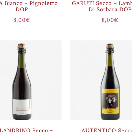
A Bianco – Pignoletto
GARUTI Secco – Lam
DOP
Di Sorbara DOP
8,00
€
8,00
€
LANDRINO Secco –
AUTENTICO Secc