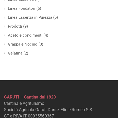
Linea Fondatori
(5)
Linea Essenza in Purezza
(5)
Prodotti
(9)
Aceto e condimenti
(4)
Grappa e Nocino
(3)
Gelatina
(2)
GARUTI – Cantina dal 1920
Cantina e Agriturismo
Società Agricola Garuti Dante, Elio e Romeo S.S.
CF e P.IVA IT 00935560367