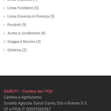
Linea Fondatori
(5)
Linea Essenza in Purezza
(5)
Prodotti
(9)
Aceto e condimenti
(4)
Grappa e Nocino
(3)
Gelatina
(2)
GARUTI – Cantina dal 1920
Cantina e Agriturismo
Società Agricola Garuti Dante, Elio e Romeo S.S.
CF e P.IVA IT 00935560367