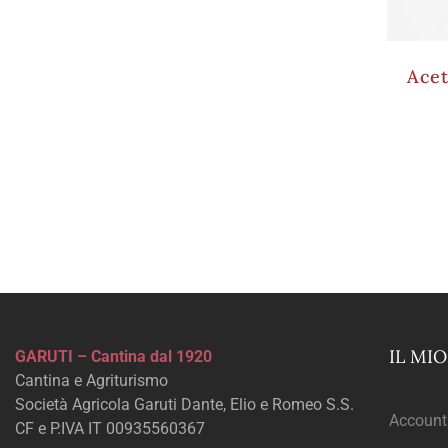
Acet
IL MI
GARUTI – Cantina dal 1920
Cantina e Agriturismo
Società Agricola Garuti Dante, Elio e Romeo S.S.
Account
CF e P.IVA IT 00935560367