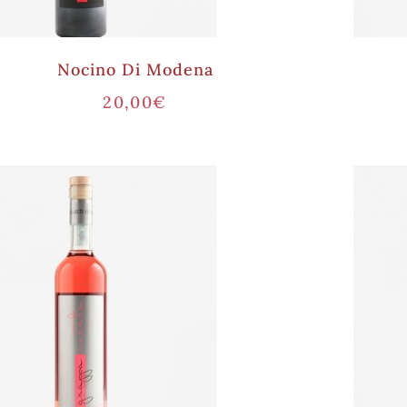
Nocino Di Modena
20,00
€