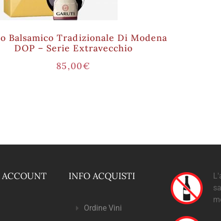
o Balsamico Tradizionale Di Modena
DOP – Serie Extravecchio
85,00
€
O ACCOUNT
INFO ACQUISTI
L'
sa
m
Ordine Vini