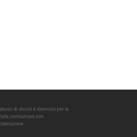
abuso di alcool è dannoso per la
lute, consumare con
oderazione