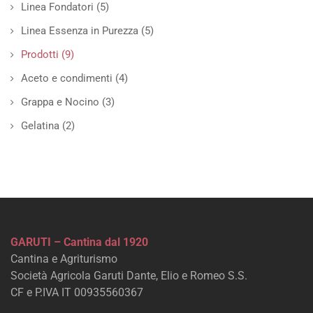
Linea Fondatori
(5)
Linea Essenza in Purezza
(5)
Prodotti
(9)
Aceto e condimenti
(4)
Grappa e Nocino
(3)
Gelatina
(2)
GARUTI – Cantina dal 1920
Cantina e Agriturismo
Società Agricola Garuti Dante, Elio e Romeo S.S.
CF e P.IVA IT 00935560367