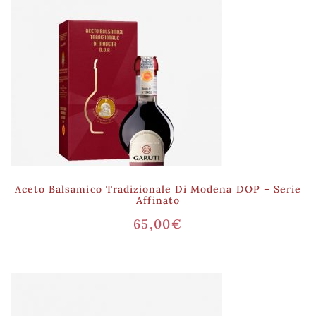
Aceto Balsamico Tradizionale Di Modena DOP – Serie
Affinato
65,00
€