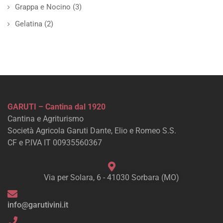
Grappa e Nocino
(3)
Gelatina
(2)
GARUTI – Cantina dal 1920
Cantina e Agriturismo
Società Agricola Garuti Dante, Elio e Romeo S.S.
CF e P.IVA IT 00935560367
Via per Solara, 6 - 41030 Sorbara (MO)
info@garutivini.it