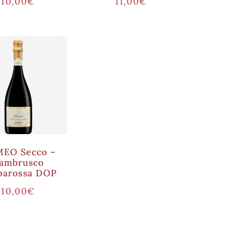
10,00
€
11,00
€
EO Secco –
ambrusco
parossa DOP
10,00
€