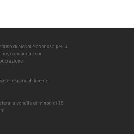
abuso di alcool è dannoso per la
lute, consumare con
oderazione
vete responsabilmente
etata la vendita ai minori di 18
ni