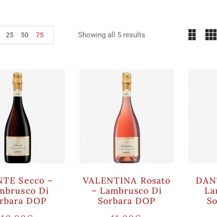
Showing all 5 results
25
50
75
TE Secco –
VALENTINA Rosato
DANT
mbrusco Di
– Lambrusco Di
La
rbara DOP
Sorbara DOP
S