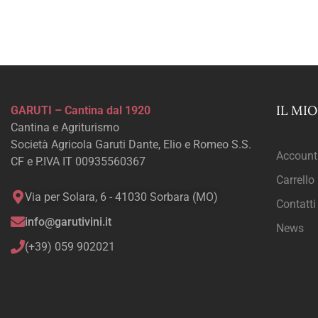
IL MI
GARUTI – Cantina dal 1920
Cantina e Agriturismo
Società Agricola Garuti Dante, Elio e Romeo S.S.
Account
CF e P.IVA IT 00935560367
Carrello
Via per Solara, 6 - 41030 Sorbara (MO)
Contatti
info@garutivini.it
News
(+39) 059 902021