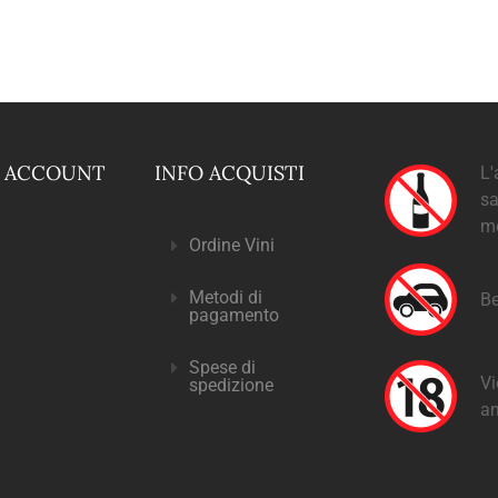
O ACCOUNT
INFO ACQUISTI
L'
sa
m
Ordine Vini
Metodi di
Be
pagamento
Spese di
Vi
spedizione
an