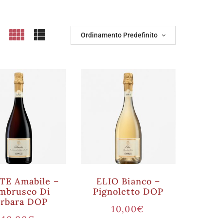
Ordinamento Predefinito
E Amabile –
ELIO Bianco –
mbrusco Di
Pignoletto DOP
orbara DOP
10,00
€