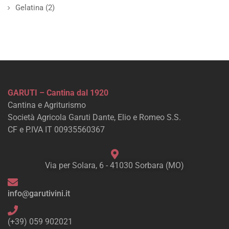
Gelatina
(2)
GARUTI – Cantina dal 1920
Cantina e Agriturismo
Società Agricola Garuti Dante, Elio e Romeo S.S.
CF e P.IVA IT 00935560367
Via per Solara, 6 - 41030 Sorbara (MO)
info@garutivini.it
(+39) 059 902021