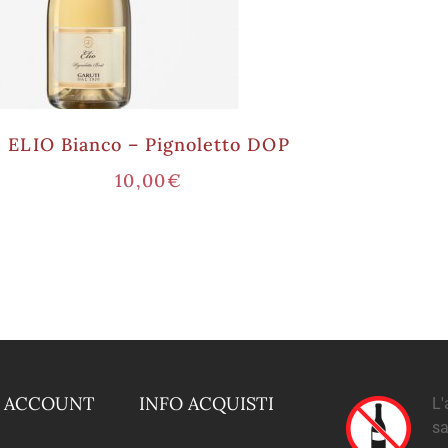
ELIO Bianco – Pignoletto DOP
10,00
€
O ACCOUNT
INFO ACQUISTI
L'
sa