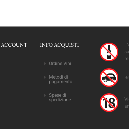
O ACCOUNT
INFO ACQUISTI
L'
sa
m
Ordine Vini
Metodi di
Be
pagamento
Spese di
Vi
spedizione
an