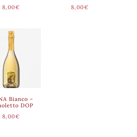
8,00
€
8,00
€
NA Bianco –
noletto DOP
8,00
€