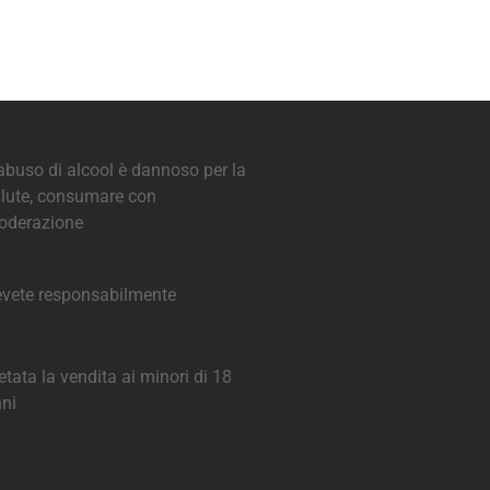
abuso di alcool è dannoso per la
lute, consumare con
oderazione
vete responsabilmente
etata la vendita ai minori di 18
ni