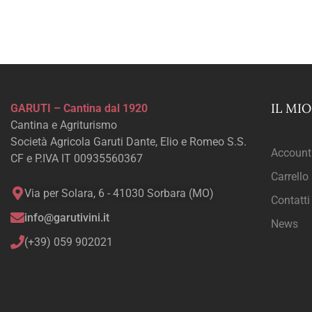
IL MI
GARUTI – Cantina dal 1920
Cantina e Agriturismo
Società Agricola Garuti Dante, Elio e Romeo S.S.
Account
CF e P.IVA IT 00935560367
Carrello
Via per Solara, 6 - 41030 Sorbara (MO)
Contatti
info@garutivini.it
News
(+39) 059 902021