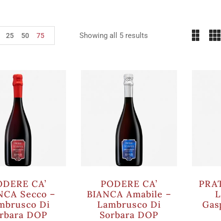
Showing all 5 results
25
50
75
ODERE CA’
PODERE CA’
PRAT
NCA Secco –
BIANCA Amabile –
L
mbrusco Di
Lambrusco Di
Gas
rbara DOP
Sorbara DOP