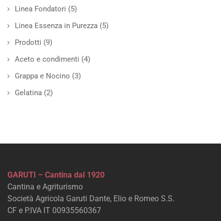
Linea Fondatori
(5)
Linea Essenza in Purezza
(5)
Prodotti
(9)
Aceto e condimenti
(4)
Grappa e Nocino
(3)
Gelatina
(2)
GARUTI – Cantina dal 1920
Cantina e Agriturismo
Società Agricola Garuti Dante, Elio e Romeo S.S.
CF e P.IVA IT 00935560367