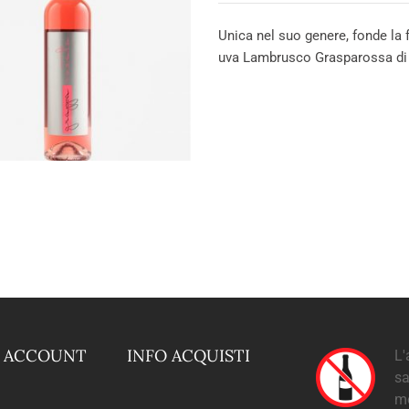
Unica nel suo genere, fonde la f
uva Lambrusco Grasparossa di C
O ACCOUNT
INFO ACQUISTI
L'
sa
m