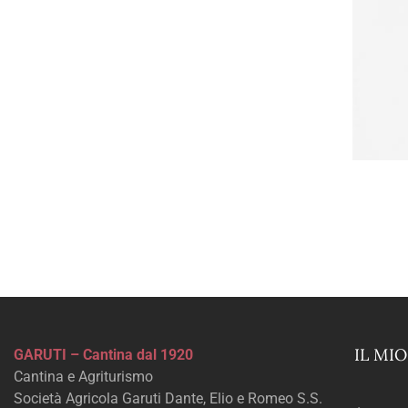
IL MI
GARUTI – Cantina dal 1920
Cantina e Agriturismo
Società Agricola Garuti Dante, Elio e Romeo S.S.