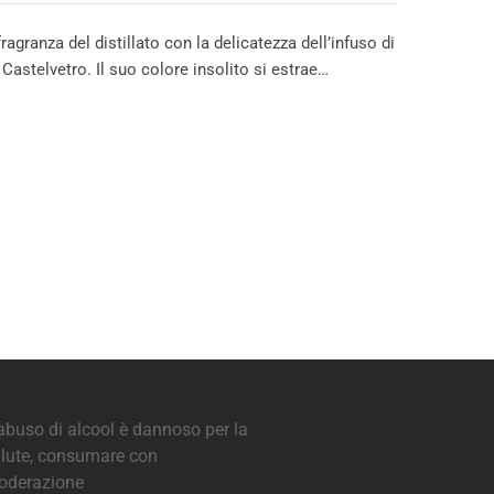
ragranza del distillato con la delicatezza dell’infuso di
astelvetro. Il suo colore insolito si estrae…
abuso di alcool è dannoso per la
lute, consumare con
oderazione