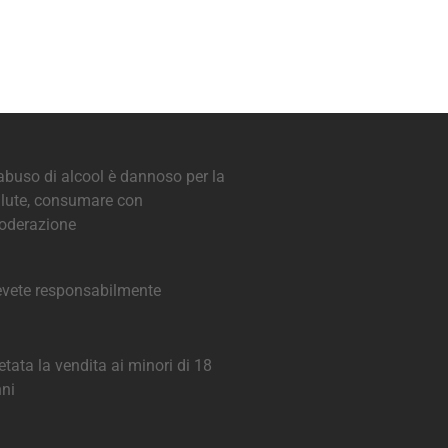
abuso di alcool è dannoso per la
lute, consumare con
oderazione
vete responsabilmente
etata la vendita ai minori di 18
ni