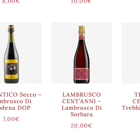
8,00
€
10,00
€
TICO Secco –
LAMBRUSCO
T
mbrusco Di
CENT’ANNI –
CE
dena DOP
Lambrusco Di
Trebb
Sorbara
7,00
€
20,00
€