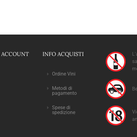
O ACCOUNT
INFO ACQUISTI
L'
sa
m
Ordine Vini
Metodi di
Be
pagamento
Spese di
Vi
spedizione
an