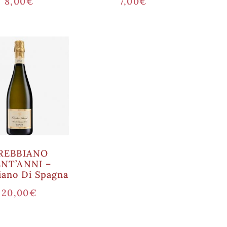
8,00
€
7,00
€
REBBIANO
NT’ANNI –
iano Di Spagna
20,00
€