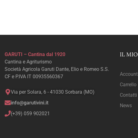
IL MI
GARUTI – Cantina dal 1920
Cantina e Agriturismo
Società Agricola Garuti Dante, Elio e Romeo S.S.
Account
CF e P.IVA IT 00935560367
Carrello
Via per Solara, 6 - 41030 Sorbara (MO)
Contatti
info@garutivini.it
News
(+39) 059 902021