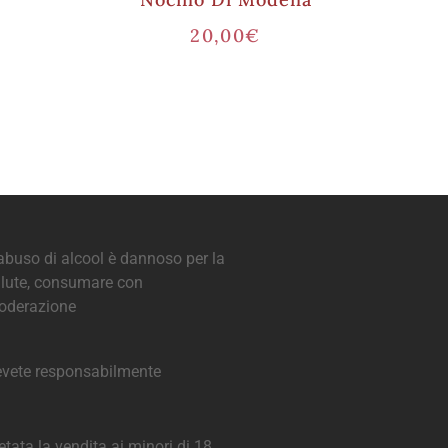
20,00
€
abuso di alcool è dannoso per la
lute, consumare con
oderazione
vete responsabilmente
etata la vendita ai minori di 18