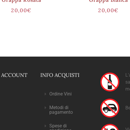
20,00
€
20,00
€
O ACCOUNT
INFO ACQUISTI
L'
sa
m
Ordine Vini
Metodi di
Be
pagamento
Spese di
Vi