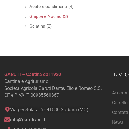
Aceto e condimenti
(4)
Grappa e Nocino
(3)
Gelatina
(2)
IL MI
GARUTI – Cantina dal 1920
Cantina e Agriturismo
Società Agricola Garuti Dante, Elio e Romeo S.S.
Account
CF e P.IVA IT 00935560367
Carrello
Via per Solara, 6 - 41030 Sorbara (MO)
Contatti
info@garutivini.it
News