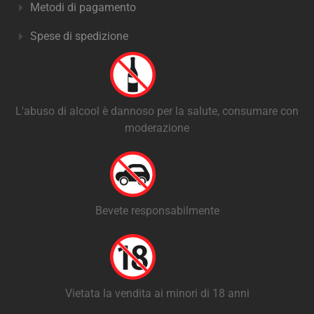
Metodi di pagamento
Spese di spedizione
L'abuso di alcool è dannoso per la salute, consumare con
moderazione
Bevete responsabilmente
Vietata la vendita ai minori di 18 anni