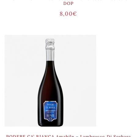
DOP
8,00
€
PODERE CA’ BIANCA Amabile – Lambrusco Di Sorbara