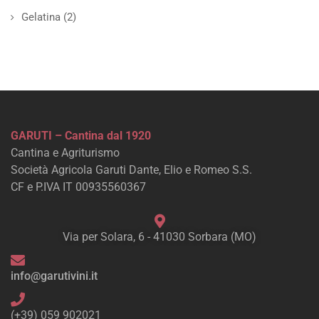
Gelatina
(2)
GARUTI – Cantina dal 1920
Cantina e Agriturismo
Società Agricola Garuti Dante, Elio e Romeo S.S.
CF e P.IVA IT 00935560367
Via per Solara, 6 - 41030 Sorbara (MO)
info@garutivini.it
(+39) 059 902021