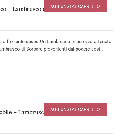
AGGIUNGI AL CARRELLO
o – Lambrusco di Sorbara DOP
o frizzante secco Un Lambrusco in purezza ottenuto
ambrusco di Sorbara provenienti dal podere così…
AGGIUNGI AL CARRELLO
ile – Lambrusco di Sorbara DOP