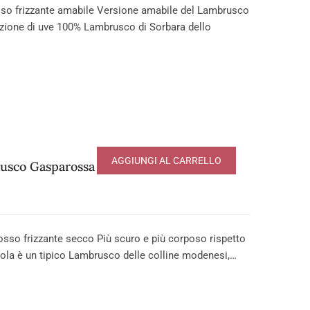
o frizzante amabile Versione amabile del Lambrusco
ezione di uve 100% Lambrusco di Sorbara dello
AGGIUNGI AL CARRELLO
usco Gasparossa DOP
 frizzante secco Più scuro e più corposo rispetto
tola è un tipico Lambrusco delle colline modenesi,…