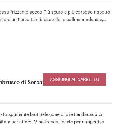
 frizzante secco Più scuro e più corposo rispetto
meo è un tipico Lambrusco delle colline modenesi,…
AGGIUNGI AL CARRELLO
brusco di Sorbara DOP
to spumante brut Selezione di uve Lambrusco di
tata per ettaro. Vino fresco, ideale per un’apertivo