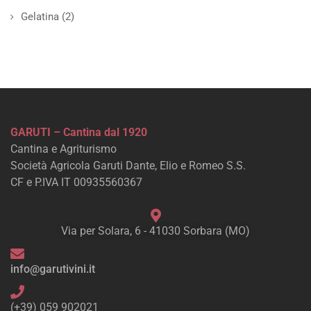
Gelatina
(2)
GARUTI – Cantina dal 1920
Cantina e Agriturismo
Società Agricola Garuti Dante, Elio e Romeo S.S.
CF e P.IVA IT 00935560367
Via per Solara, 6 - 41030 Sorbara (MO)
info@garutivini.it
(+39) 059 902021