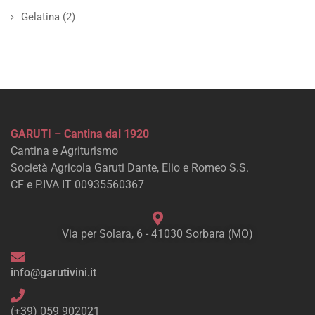
Gelatina
(2)
GARUTI – Cantina dal 1920
Cantina e Agriturismo
Società Agricola Garuti Dante, Elio e Romeo S.S.
CF e P.IVA IT 00935560367
Via per Solara, 6 - 41030 Sorbara (MO)
info@garutivini.it
(+39) 059 902021