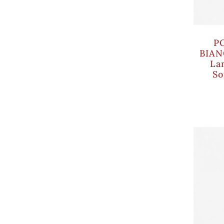
P
BIAN
La
So