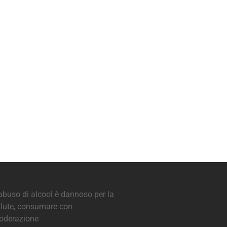
abuso di alcool è dannoso per la
lute, consumare con
oderazione