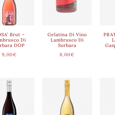
SA’ Brut –
Gelatina Di Vino
PRAT
mbrusco Di
Lambrusco Di
L
rbara DOP
Sorbara
Gas
9,00
€
8,00
€