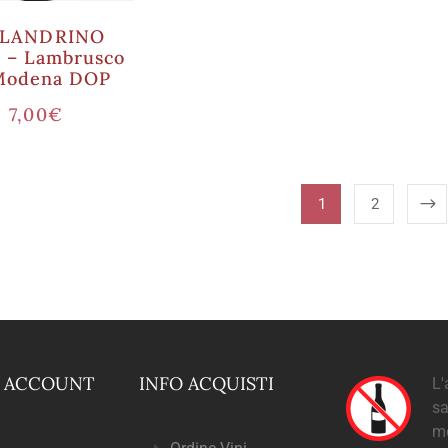
LANDRINO
 – Lambrusco
Modena DOP
7,00
€
1
2
O ACCOUNT
INFO ACQUISTI
L'
sa
m