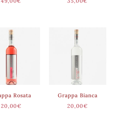
49,00
€
35,00
€
appa Rosata
Grappa Bianca
20,00
€
20,00
€