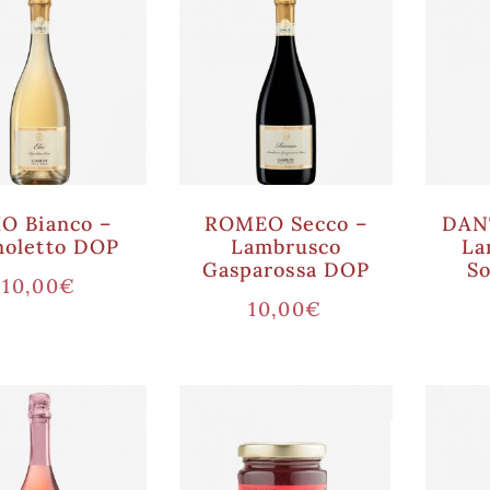
IO Bianco –
ROMEO Secco –
DANT
noletto DOP
Lambrusco
La
Gasparossa DOP
S
10,00
€
10,00
€