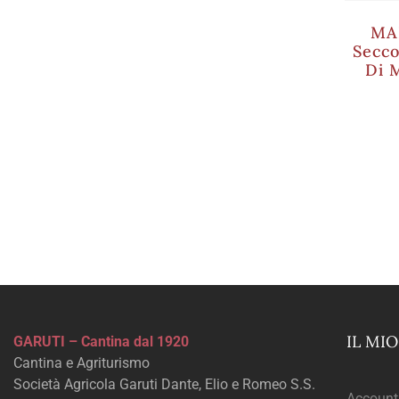
MA
Secco
Di 
IL MI
GARUTI – Cantina dal 1920
Cantina e Agriturismo
Società Agricola Garuti Dante, Elio e Romeo S.S.
Account