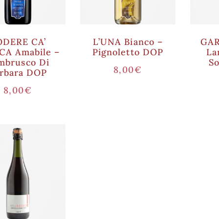
ODERE CA’
L’UNA Bianco –
GAR
CA Amabile –
Pignoletto DOP
La
mbrusco Di
S
8,00
€
rbara DOP
8,00
€