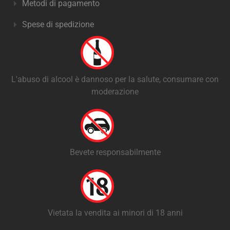
Metodi di pagamento
Spese di spedizione
L'abuso di alcool è dannoso per la salute, consumare con
moderazione
Bevete responsabilmente
Vietata la vendita ai minori di 18 anni