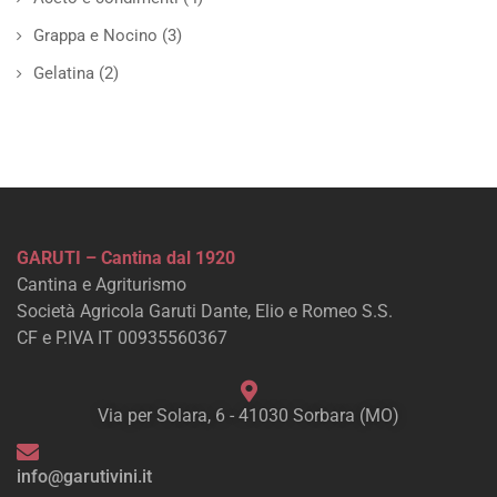
Grappa e Nocino
(3)
Gelatina
(2)
GARUTI – Cantina dal 1920
Cantina e Agriturismo
Società Agricola Garuti Dante, Elio e Romeo S.S.
CF e P.IVA IT 00935560367
Via per Solara, 6 - 41030 Sorbara (MO)
info@garutivini.it