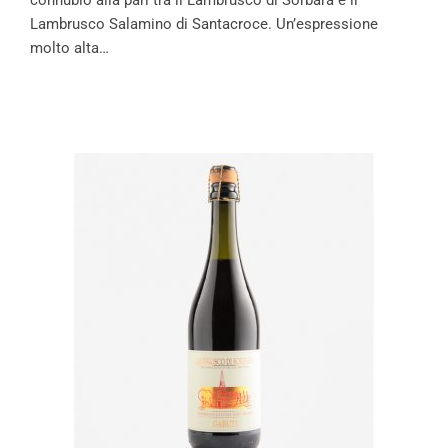
connubio alla pari tra il Lambrusco di Sorbara e il
Lambrusco Salamino di Santacroce. Un’espressione
molto alta…