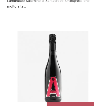
Lambrusco Salamino di Santacroce. Un’espressione
molto alta…