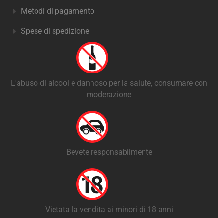
Metodi di pagamento
Spese di spedizione
L'abuso di alcool è dannoso per la salute, consumare con
moderazione
Bevete responsabilmente
Vietata la vendita ai minori di 18 anni