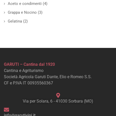
Aceto e condimenti
(4)
Grappa e Nocino
(3)
Gelatina
(2)
GARUTI – Cantina dal 1920
Cantina e Agriturismo
Società Agricola Garuti Dante, Elio e Romeo S.S.
CF e P.IVA IT 00935560367
Via per Solara, 6 - 41030 Sorbara (MO)
info@garutivini.it